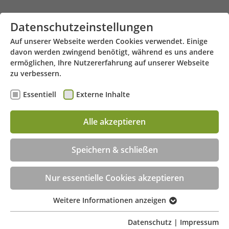
Zum Hauptinhalt springen
Datenschutzeinstellungen
Auf unserer Webseite werden Cookies verwendet. Einige
davon werden zwingend benötigt, während es uns andere
ermöglichen, Ihre Nutzererfahrung auf unserer Webseite
zu verbessern.
Essentiell
Externe Inhalte
Nordstrasse 8 - 63450 Hanau
Menü
Alle akzeptieren
Beratungstermin jetzt online buchen!
Speichern & schließen
Nur essentielle Cookies akzeptieren
Weitere Informationen anzeigen
Essentiell
Essentielle Cookies werden für grundlegende
Datenschutz
|
Impressum