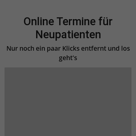
Anbieter
TYPO3
Laufzeit
1 Jahr
Online Termine für
Enthält die gewählten Tracking-Optin-
Neupatienten
Zweck
Einstellungen.
Nur noch ein paar Klicks entfernt und los
geht's